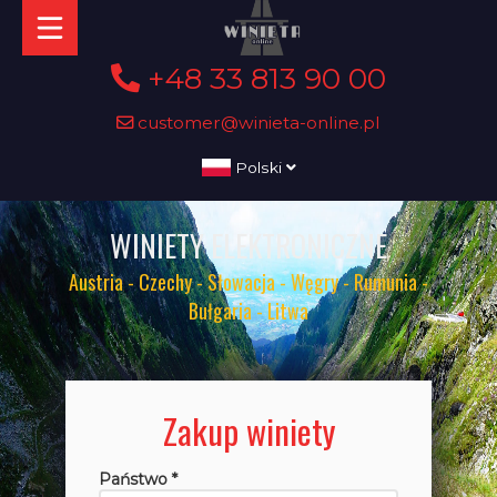
+48 33 813 90 00
customer@winieta-online.pl
Polski
WINIETY ELEKTRONICZNE
Austria - Czechy - Słowacja - Węgry - Rumunia -
Bułgaria - Litwa
Zakup winiety
Państwo *