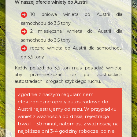
W naszej ofercie winiety do Austrii:
10 dniowa winieta do Austrii dla
samochodu do 3,5 tony
2 miesięczna winieta do Austrii dla
samochodu do 3,5 tony
roczna winieta do Austrii dla samochodu
do 3,5 tony
Każdy pojazd do 3,5 ton musi posiadać winietę,
aby przemieszczać się po austriackich
autostradach i drogach szybkiego ruchu.
Zgodnie z naszym regulaminem
elektroniczne opłaty autostradowe do
Austrii rejestrujemy od razu. W przypadku
winiet z ważnością od dzisiaj rejestracja
trwa 1 - 30 minut, natomiast z ważnością na
najbliższe dni 3-4 godziny robocze, co nie