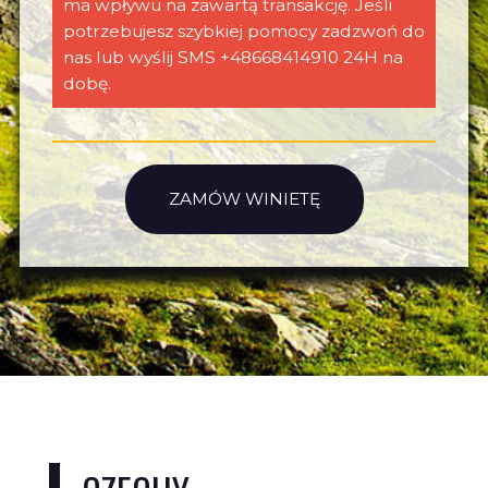
ma wpływu na zawartą transakcję. Jeśli
potrzebujesz szybkiej pomocy zadzwoń do
nas lub wyślij SMS +48668414910 24H na
dobę.
ZAMÓW WINIETĘ