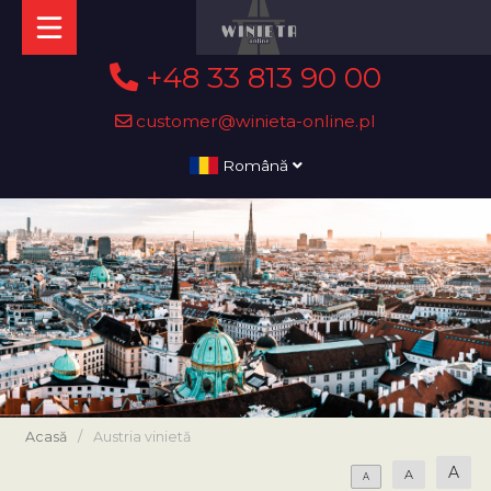
+48 33 813 90 00
customer@winieta-online.pl
Română
Acasă
/
Austria vinietă
A
A
A