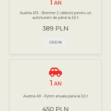
1
AN
Austria A13 - Brenner 2 călătorii pentru un
autoturism de până la 3,5 t
389 PLN
ORDIN
1
AN
Austria A9 - Pyhrn anuala pana la 3,5 t
450 PLN