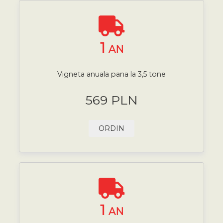
1
AN
Vigneta anuala pana la 3,5 tone
569 PLN
ORDIN
1
AN