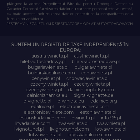
plângere la adresa Președintelui Biroului pentru Protecția Datelor cu
Caracter Personal, furnizarea datelor cu caracter personal este voluntară,
cu toate acestea, nefurnizarea datelor poate duce la incapacitatea de a
furniza servicii/oferta.
JESTEŚMY NIEZALEŻNYM REJESTRATOREM OPŁAT AUTOSTRADOWYCH
SUNTEM UN REGISTR DE TAXE INDEPENDENȚĂ ÎN
EUROPA:
austria-winieta.pl
austriawinieta.pl
bilet-autostradowy.pl
bilety-autostradowe.pl
bulgariawienieta.pl
bulgariawinieta.pl
bulharskadalnice.com
cenawiniety.pl
cenywiniet.pl
chorwacjawinieta.pl
czechy-winieta.pl
czechywinieta.pl
czechywiniety.pl
dalnicnipoplatky.com
dalnicniznamka.eu
digital-vignette.de
e-vignette.pl
e-winieta.eu
edalnice.org
edalnice.pl
electronicavinieta.com
electroniceviniete.com
estoniawinieta.pl
estonskadalnice.com
ewinieta.pl
info365.pl
litvadalnice.com
litwa-winieta.pl
litwawinieta.pl
livignotunel.pl
livignotunnel.com
lotvawinieta.pl
lotwawinieta.pl
lotysskadalnice.com