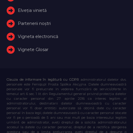
Elveţia vinietă
Partenerii noștri
Vigneta electronică
Vignete Glosar
Clauza de informare în legătură cu GDPR
administratorul datelor dvs.
personale este Feniqs.pl Prosta Spółka Akcyjna. Datele dumneavoastră
personale vor fi prelucrate în vederea furnizării de servicii/oferte în
temeiul art. 6 sec. 1 lit. din Regulamentul general privind protecția datelor
cu caracter personal din 27 aprilie 2016 ca interes legitim al
administratorului, destinatarii datelor dumneavoastră cu caracter
personal vor fi doar entități autorizate să obțină date cu caracter
personal în baza legii, datele dumneavoastră cu caracter personal stocate
vor fi pe o perioadă de 5 ani sau mai mult pe baza interesului legitim
urmărit de administrator, aveți dreptul de a solicita administratorului
accesul la datele cu caracter personal, dreptul de a rectifica ștergerea
acestora sau de a limita prelucrarea, aveți dreptul de a depune o