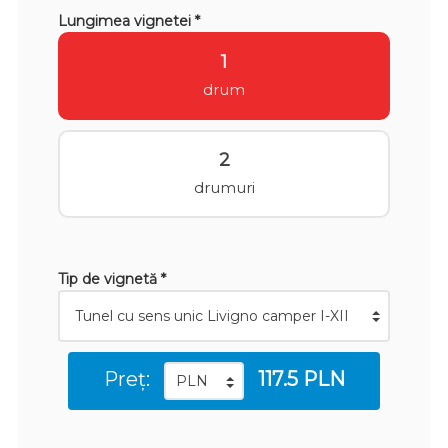
Lungimea vignetei *
1
drum
2
drumuri
Tip de vignetă *
Preț:
117.5 PLN