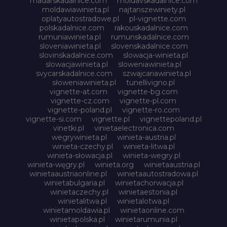
madarskadalnice.com
moldavskadalnice.com
moldawiawinieta.pl
najtanszewiniety.pl
oplatyautostradowe.pl
pl-vignette.com
polskadalnice.com
rakouskadalnice.com
rumuniawinieta.pl
rumunskadalnice.com
sloveniawinieta.pl
slovenskadalnice.com
slovinskadalnice.com
slowacja-winieta.pl
slowacjawinieta.pl
sloweniawinieta.pl
svycarskadalnice.com
szwajcariawinieta.pl
słoweniawinieta.pl
tunellivigno.pl
vignette-at.com
vignette-bg.com
vignette-cz.com
vignette-pl.com
vignette-poland.pl
vignette-ro.com
vignette-si.com
vignette.pl
vignettepoland.pl
vinetki.pl
vinietaelectronica.com
wegrywinieta.pl
winieta-austria.pl
winieta-czechy.pl
winieta-litwa.pl
winieta-słowacja.pl
winieta-wegry.pl
winieta-węgry.pl
winieta.org
winietaaustria.pl
winietaaustriaonline.pl
winietaautostradowa.pl
winietabulgaria.pl
winietachorwacja.pl
winietaczechy.pl
winietaestonia.pl
winietalitwa.pl
winietalotwa.pl
winietamoldawia.pl
winietaonline.com
winietapolska.pl
winietarumunia.pl