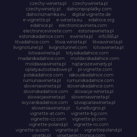
czechy-winieta.pl
czechywinieta.pl
czechywiniety.pl
dalnicnipoplatky.com
dalnicniznamka.eu
digital-vignette.de
e-vignette.pl
e-winieta.eu
edalnice.org
edalnice.pl
electronicavinieta.com
electroniceviniete.com
estoniawinieta.pl
estonskadalnice.com
ewinieta.pl
info365.pl
litvadalnice.com
litwa-winieta.pl
litwawinieta.pl
livignotunel.pl
livignotunnel.com
lotvawinieta.pl
lotwawinieta.pl
lotysskadalnice.com
madarskadalnice.com
moldavskadalnice.com
moldawiawinieta.pl
najtanszewiniety.pl
oplatyautostradowe.pl
pl-vignette.com
polskadalnice.com
rakouskadalnice.com
rumuniawinieta.pl
rumunskadalnice.com
sloveniawinieta.pl
slovenskadalnice.com
slovinskadalnice.com
slowacja-winieta.pl
slowacjawinieta.pl
sloweniawinieta.pl
svycarskadalnice.com
szwajcariawinieta.pl
słoweniawinieta.pl
tunellivigno.pl
vignette-at.com
vignette-bg.com
vignette-cz.com
vignette-pl.com
vignette-poland.pl
vignette-ro.com
vignette-si.com
vignette.pl
vignettepoland.pl
vinetki.pl
vinietaelectronica.com