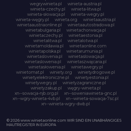
wegrywinieta.pl
winieta-austria.pl
winieta-czechy.pl
winieta-litwa.pl
winieta-słowacja.pl
winieta-wegry.pl
winieta-węgry.pl
winieta.org
winietaaustria.pl
winietaaustriaonline.pl
winietaautostradowa.pl
winietabulgaria.pl
winietachorwacja.pl
winietaczechy.pl
winietaestonia.pl
winietalitwa.pl
winietalotwa.pl
winietamoldawia.pl
winietaonline.com
winietapolska.pl
winietarumunia.pl
winietaslovenia.pl
winietaslowacja.pl
winietaslowenia.pl
winietaszwajcaria.pl
winietasłowenia.pl
winietawegry.pl
winietomat.pl
winiety.org
winietydrogowe.pl
winietyelektroniczne.pl
winietyestonia.pl
winietywegry.pl
winietyzagraniczne.pl
winietyzakup.pl
węgry-winieta.pl
xn--sowacja-njb.org.pl
xn--soweniawinieta-gnc.pl
xn--wgry-winieta-4vb.pl
xn--winieta-sowacja-7sc.pl
xn--winieta-wgry-dwb.pl
© 2026 www.winietaonline.com WIR SIND EIN UNABHÄNGIGES
MAUTREGISTER IN EUROPA