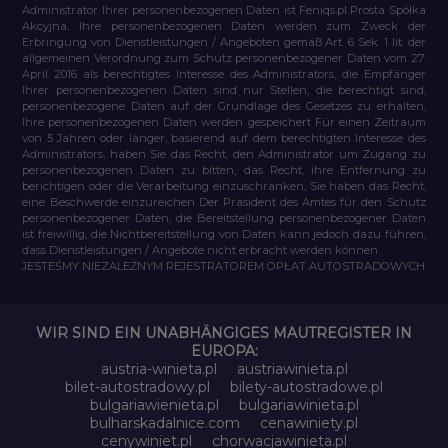
Administrator Ihrer personenbezogenen Daten ist Feniqs.pl Prosta Spółka
Akcyjna. Ihre personenbezogenen Daten werden zum Zweck der
Erbringung von Dienstleistungen / Angeboten gemäß Art. 6 Sek. 1 lit. der
allgemeinen Verordnung zum Schutz personenbezogener Daten vom 27.
April 2016 als berechtigtes Interesse des Administrators, die Empfänger
Ihrer personenbezogenen Daten sind nur Stellen, die berechtigt sind,
personenbezogene Daten auf der Grundlage des Gesetzes zu erhalten,
Ihre personenbezogenen Daten werden gespeichert Für einen Zeitraum
von 5 Jahren oder länger, basierend auf dem berechtigten Interesse des
Administrators, haben Sie das Recht, den Administrator um Zugang zu
personenbezogenen Daten zu bitten, das Recht, ihre Entfernung zu
berichtigen oder die Verarbeitung einzuschränken, Sie haben das Recht,
eine Beschwerde einzureichen Der Präsident des Amtes für den Schutz
personenbezogener Daten, die Bereitstellung personenbezogener Daten
ist freiwillig, die Nichtbereitstellung von Daten kann jedoch dazu führen,
dass Dienstleistungen / Angebote nicht erbracht werden können.
JESTEŚMY NIEZALEŻNYM REJESTRATOREM OPŁAT AUTOSTRADOWYCH
WIR SIND EIN UNABHÄNGIGES MAUTREGISTER IN
EUROPA:
austria-winieta.pl
austriawinieta.pl
bilet-autostradowy.pl
bilety-autostradowe.pl
bulgariawienieta.pl
bulgariawinieta.pl
bulharskadalnice.com
cenawiniety.pl
cenywiniet.pl
chorwacjawinieta.pl