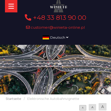
+48 33 813 90 00
customer@winieta-online.pl
Deutsch
Startseite
/
Elektronische Autobahnvignette
A
A
A