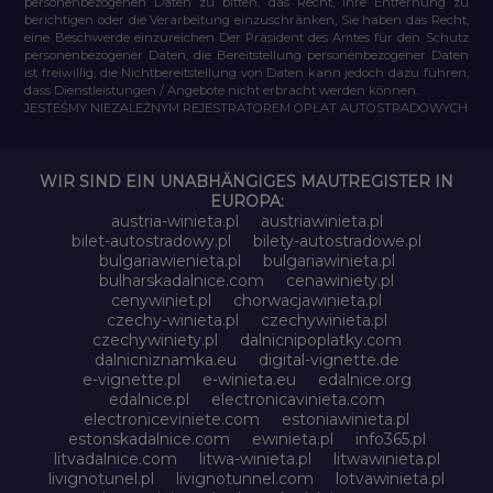
personenbezogenen Daten zu bitten, das Recht, ihre Entfernung zu
berichtigen oder die Verarbeitung einzuschränken, Sie haben das Recht,
eine Beschwerde einzureichen Der Präsident des Amtes für den Schutz
personenbezogener Daten, die Bereitstellung personenbezogener Daten
ist freiwillig, die Nichtbereitstellung von Daten kann jedoch dazu führen,
dass Dienstleistungen / Angebote nicht erbracht werden können.
JESTEŚMY NIEZALEŻNYM REJESTRATOREM OPŁAT AUTOSTRADOWYCH
WIR SIND EIN UNABHÄNGIGES MAUTREGISTER IN
EUROPA:
austria-winieta.pl
austriawinieta.pl
bilet-autostradowy.pl
bilety-autostradowe.pl
bulgariawienieta.pl
bulgariawinieta.pl
bulharskadalnice.com
cenawiniety.pl
cenywiniet.pl
chorwacjawinieta.pl
czechy-winieta.pl
czechywinieta.pl
czechywiniety.pl
dalnicnipoplatky.com
dalnicniznamka.eu
digital-vignette.de
e-vignette.pl
e-winieta.eu
edalnice.org
edalnice.pl
electronicavinieta.com
electroniceviniete.com
estoniawinieta.pl
estonskadalnice.com
ewinieta.pl
info365.pl
litvadalnice.com
litwa-winieta.pl
litwawinieta.pl
livignotunel.pl
livignotunnel.com
lotvawinieta.pl