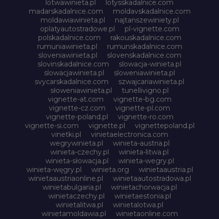
lotwawinieta.pl
lotysskadalnice.com
madarskadalnice.com
moldavskadalnice.com
moldawiawinieta.pl
najtanszewiniety.pl
oplatyautostradowe.pl
pl-vignette.com
polskadalnice.com
rakouskadalnice.com
rumuniawinieta.pl
rumunskadalnice.com
sloveniawinieta.pl
slovenskadalnice.com
slovinskadalnice.com
slowacja-winieta.pl
slowacjawinieta.pl
sloweniawinieta.pl
svycarskadalnice.com
szwajcariawinieta.pl
słoweniawinieta.pl
tunellivigno.pl
vignette-at.com
vignette-bg.com
vignette-cz.com
vignette-pl.com
vignette-poland.pl
vignette-ro.com
vignette-si.com
vignette.pl
vignettepoland.pl
vinetki.pl
vinietaelectronica.com
wegrywinieta.pl
winieta-austria.pl
winieta-czechy.pl
winieta-litwa.pl
winieta-słowacja.pl
winieta-wegry.pl
winieta-węgry.pl
winieta.org
winietaaustria.pl
winietaaustriaonline.pl
winietaautostradowa.pl
winietabulgaria.pl
winietachorwacja.pl
winietaczechy.pl
winietaestonia.pl
winietalitwa.pl
winietalotwa.pl
winietamoldawia.pl
winietaonline.com